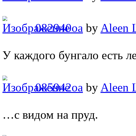
082940oa
by
Aleen 
У каждого бунгало есть 
085942oa
by
Aleen 
…с видом на пруд.