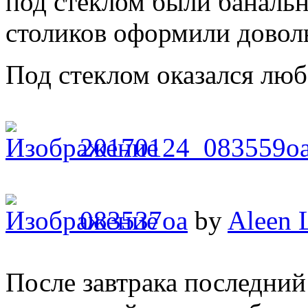
под стеклом были банальн
столиков оформили довол
Под стеклом оказался лю
20170124_083559o
083537oa
by
Aleen 
После завтрака последний 