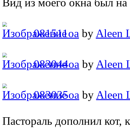
Вид из моего окна был н
081511oa
by
Aleen 
083044oa
by
Aleen 
083035oa
by
Aleen 
Пастораль дополнил кот, 