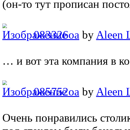
(он-то тут прописан пост
083326oa
by
Aleen 
… и вот эта компания в ко
085752oa
by
Aleen 
Очень понравились столик