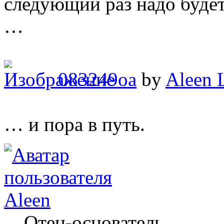
следующий раз надо будет
…
083249oa
by
Aleen 
… и пора в путь.
Aleen
Отец-основатель