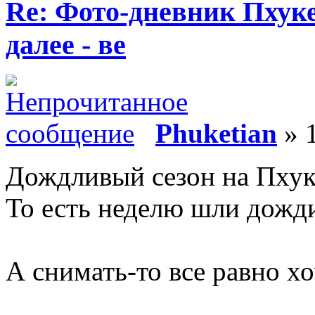
Re: Фото-дневник Пхуке
далее - ве
Phuketian
» 1
Дождливый сезон на Пхуке
То есть неделю шли дожди
А снимать-то все равно хо