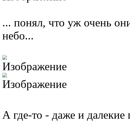
... понял, что уж очень о
небо...
А где-то - даже и далекие