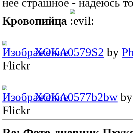
нее страшное - надеюсь то
Кровопийца
XOKA0579S2
by
Ph
Flickr
XOKA0577b2bw
b
Flickr
Re: Фото-дневник Пхуке