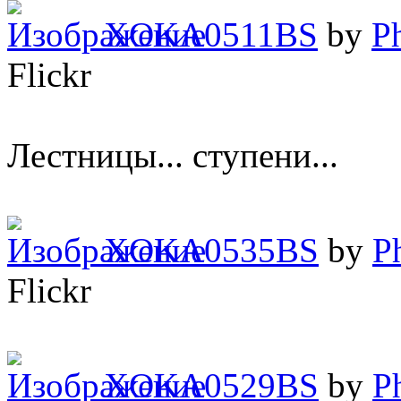
XOKA0511BS
by
P
Flickr
Лестницы... ступени...
XOKA0535BS
by
P
Flickr
XOKA0529BS
by
P