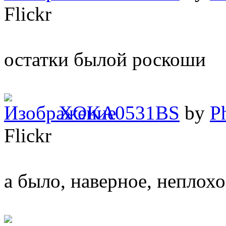
Flickr
остатки былой роскоши
XOKA0531BS
by
P
Flickr
а было, наверное, неплох