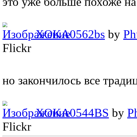
это уже больше похоже на
XOKA0562bs
by
Ph
Flickr
но закончилось все трад
XOKA0544BS
by
P
Flickr