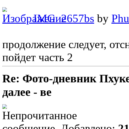
IMG_2657bs
by
Phu
продолжение следует, отсн
пойдет часть 2
Re: Фото-дневник Пхуке
далее - ве
Добавлено:
21