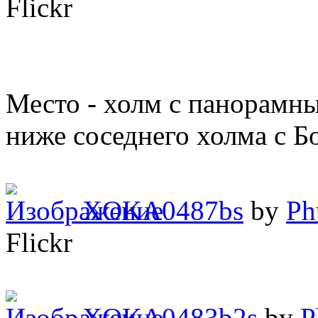
Flickr
Место - холм с панорамны
ниже соседнего холма с 
XOKA0487bs
by
Ph
Flickr
XOKA0483b2s
by
P