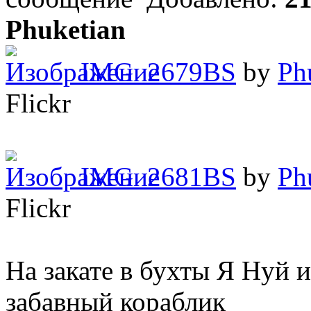
Phuketian
IMG_2679BS
by
Ph
Flickr
IMG_2681BS
by
Ph
Flickr
На закате в бухты Я Нуй 
забавный кораблик