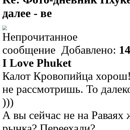
далее - ве
Добавлено:
14
I Love Phuket
Калот Кровопийца хорош!!
не рассмотришь. То далеко
)))
А вы сейчас не на Раваях 
рынка? Переехали?