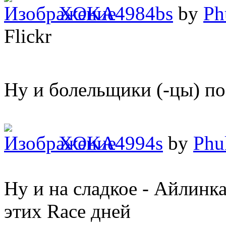
XOKA4984bs
by
Ph
Flickr
Ну и болельщики (-цы) п
XOKA4994s
by
Phu
Ну и на сладкое - Айлинка
этих Race дней