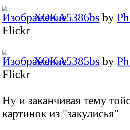
XOKA5386bs
by
Ph
Flickr
XOKA5385bs
by
Ph
Flickr
Ну и заканчивая тему той
картинок из "закулисья"