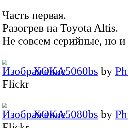
Часть первая.
Разогрев на Toyota Altis.
Не совсем серийные, но и д
XOKA5060bs
by
Ph
Flickr
XOKA5080bs
by
Ph
Flickr