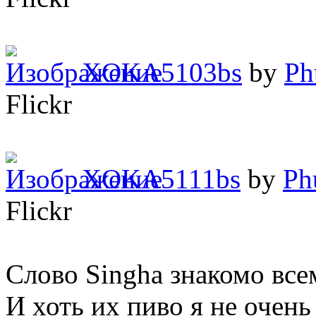
XOKA5103bs
by
Ph
Flickr
XOKA5111bs
by
Ph
Flickr
Слово Singha знакомо всем
И хоть их пиво я не очень