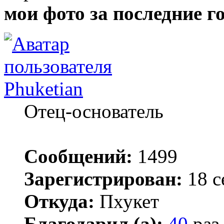
мои фото за последние г
Phuketian
Отец-основатель
Сообщений:
1499
Зарегистрирован:
18 с
Откуда:
Пхукет
Благодарил (а):
40
раз.