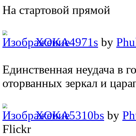
На стартовой прямой
XOKA4971s
by
Phu
Единственная неудача в го
оторванных зеркал и цара
XOKA5310bs
by
Ph
Flickr