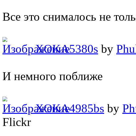
Все это снималось не толь
XOKA5380s
by
Phu
И немного поближе
XOKA4985bs
by
Ph
Flickr