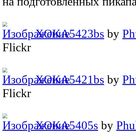
на подготовленных пикапа
XOKA5423bs
by
Ph
Flickr
XOKA5421bs
by
Ph
Flickr
XOKA5405s
by
Phu