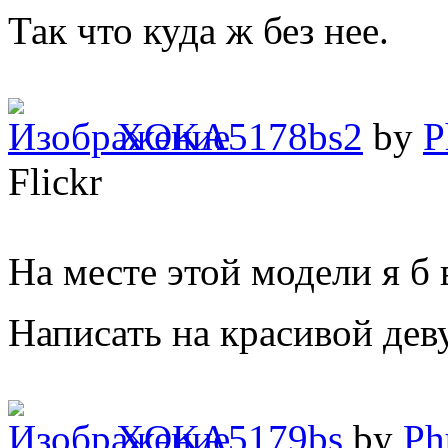
Так что куда ж без нее.
XOKA5178bs2
by
P
Flickr
На месте этой модели я б 
Написать на красивой де
XOKA5179bs
by
Ph