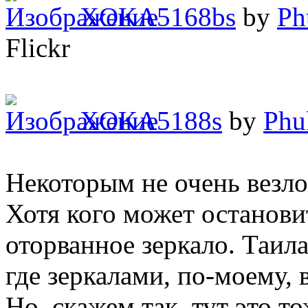
XOKA5168bs
by
Ph
Flickr
XOKA5188s
by
Phu
Некоторым не очень везло 
Хотя кого может остановит
оторванное зеркало. Таила
где зеркалами, по-моему, 
Но, скажем так, тут это 