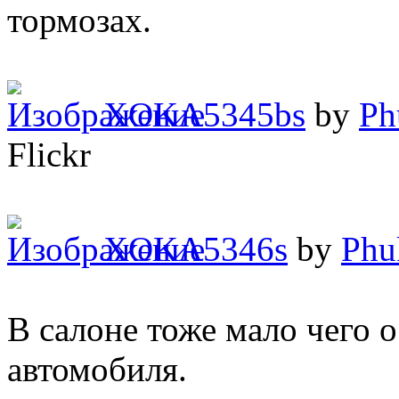
тормозах.
XOKA5345bs
by
Ph
Flickr
XOKA5346s
by
Phu
В салоне тоже мало чего о
автомобиля.