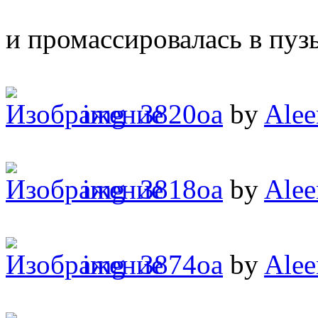
и промассировалась в пуз
img_3820oa
by
Alee
img_3818oa
by
Alee
img_3874oa
by
Alee