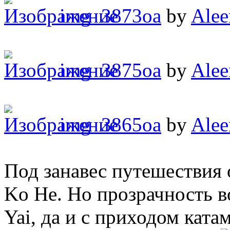
img_3873oa
by
Alee
img_3875oa
by
Alee
img_3865oa
by
Alee
Под занавес путешествия 
Ko He. Но прозрачность в
Yai, да и с приходом кат