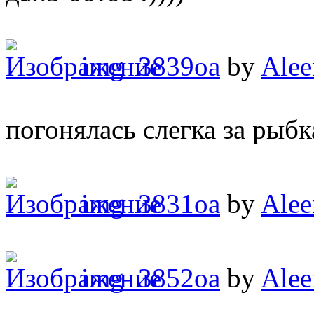
img_3839oa
by
Alee
погонялась слегка за рыб
img_3831oa
by
Alee
img_3852oa
by
Alee