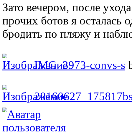
Зато вечером, после ухода
прочих ботов я осталась 
бродить по пляжу и наблю
IMG_3973-convs-s
20160627_175817b