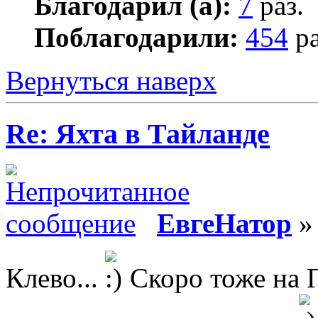
Благодарил (а):
7
раз.
Поблагодарили:
454
ра
Вернуться наверх
Re: Яхта в Тайланде
ЕвгеНатор
» 
Клево...
Скоро тоже на П