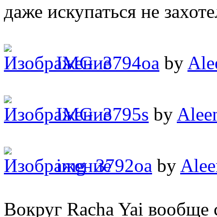
даже искупаться не захоте
IMG_3794oa
by
Ale
IMG_3795s
by
Alee
img_3792oa
by
Alee
Вокруг Racha Yai вообще 