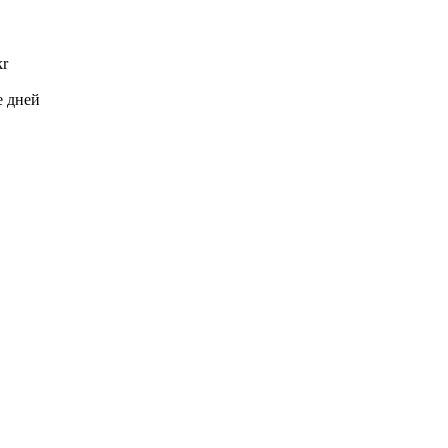
kr
e дней