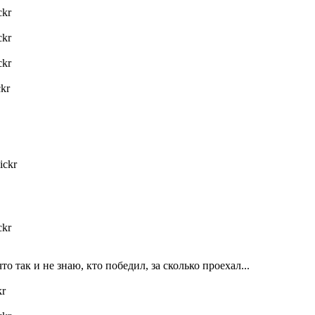
ckr
ckr
ckr
ckr
lickr
ckr
 так и не знаю, кто победил, за сколько проехал...
kr