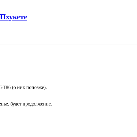
 Пхукете
 GT86 (о них попозже).
сенье, будет продолжение.