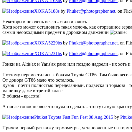
XOKA5168bs
by
Phuket@photographer.net
, on Fli
XOKA5188s
by
Phuket@photographer.net
, on Flic
Некоторым не очень везло - сталкивались.
Хотя кого может остановить такая мелочь, как оторванное зерка
самый необходимый предмет в дорожном движении
XOKA5229bs
by
Phuket@photographer.net
, on Fli
XOKA5231bs
by
Phuket@photographer.net
, on Fli
Гонки на Altis'ах и Yaris'ах рано или поздно надоели - их хоть
Поэтому переместились к боксам Toyota GT86. Там было веселе
От донора GT86 мало что осталось.
Кузов - почти полностью переделанный, подвеска и тормоза - 
машинку даже в третий класс.
В общем - красота!
А после гонок первое что нужно сделать - это ту самую красоту
Phuket Toyota Fast Fun Fest 08 Aug 2015
by
Phuke
Причем первый раз вижу термометры, установленные на тормо