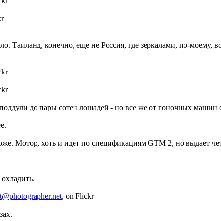
ckr
kr
ло. Таиланд, конечно, еще не Россия, где зеркалами, по-моему, в
ckr
ckr
 и поддули до пары сотен лошадей - но все же от гоночных машин 
е.
тоже. Мотор, хоть и идет по спецификациям GTM 2, но выдает че
 охладить.
t@photographer.net
, on Flickr
зах.