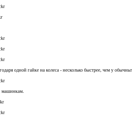
ckr
kr
ckr
ckr
ckr
лагодаря одной гайке на колеса - несколько быстрее, чем у обыч
ckr
м машинкам.
ckr
ckr