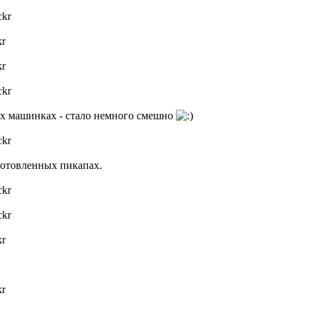
ckr
kr
kr
ckr
ых машинках - стало немного смешно
ckr
дготовленных пикапах.
ckr
ckr
kr
kr