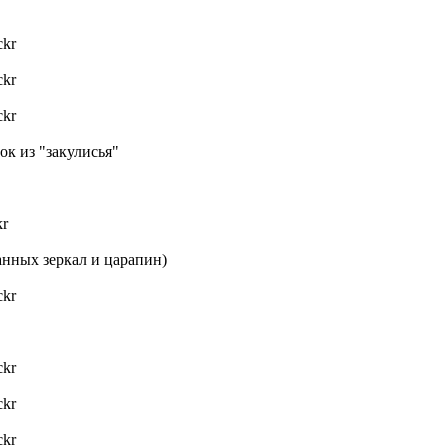
ckr
ckr
ckr
ок из "закулисья"
kr
ванных зеркал и царапин)
ckr
ckr
ckr
ckr