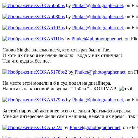
XOKA5060bs
by
Phuket@photographer.net
, on Fli
XOKA5080bs
by
Phuket@photographer.net
, on Fli
XOKA5103bs
by
Phuket@photographer.net
, on Fli
XOKA5111bs
by
Phuket@photographer.net
, on Fli
Слово Singha знакомо всем, кто хоть раз был в Тае.
И хоть их пиво я не очень люблю - вода у них отличная!
Так что куда ж без нее.
XOKA5178bs2
by
Phuket@photographer.net
, on F
На месте этой модели я б в суд подал на дизайнера.
Написать на красивой девушке "1150 кг" - КОШМАР!
XOKA5179bs
by
Phuket@photographer.net
, on Fli
За этой парочкой активнее всего следили братья-фотографы.
Мне же интереснее были сами машины, нежели их время - так что
XOKA5222s
by
Phuket@photographer.net
, on Flic