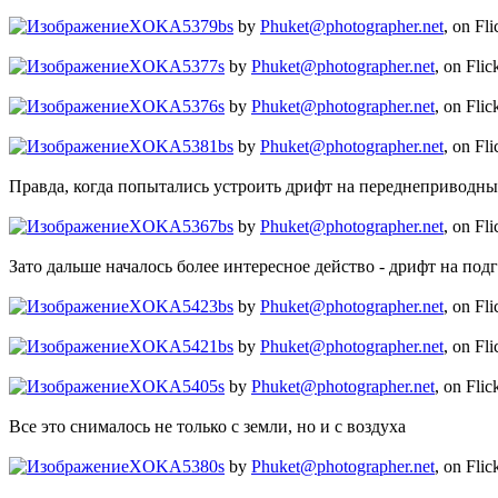
XOKA5379bs
by
Phuket@photographer.net
, on Fli
XOKA5377s
by
Phuket@photographer.net
, on Flic
XOKA5376s
by
Phuket@photographer.net
, on Flic
XOKA5381bs
by
Phuket@photographer.net
, on Fli
Правда, когда попытались устроить дрифт на переднеприводн
XOKA5367bs
by
Phuket@photographer.net
, on Fli
Зато дальше началось более интересное действо - дрифт на по
XOKA5423bs
by
Phuket@photographer.net
, on Fli
XOKA5421bs
by
Phuket@photographer.net
, on Fli
XOKA5405s
by
Phuket@photographer.net
, on Flic
Все это снималось не только с земли, но и с воздуха
XOKA5380s
by
Phuket@photographer.net
, on Flic