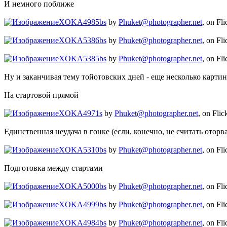
И немного поближе
XOKA4985bs
by
Phuket@photographer.net
, on Fli
XOKA5386bs
by
Phuket@photographer.net
, on Fli
XOKA5385bs
by
Phuket@photographer.net
, on Fli
Ну и заканчивая тему тойотовских дней - еще несколько картин
На стартовой прямой
XOKA4971s
by
Phuket@photographer.net
, on Flic
Единственная неудача в гонке (если, конечно, не считать отор
XOKA5310bs
by
Phuket@photographer.net
, on Fli
Подготовка между стартами
XOKA5000bs
by
Phuket@photographer.net
, on Fli
XOKA4999bs
by
Phuket@photographer.net
, on Fli
XOKA4984bs
by
Phuket@photographer.net
, on Fli