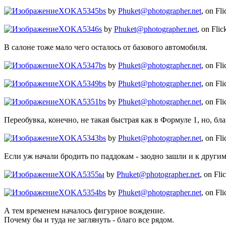
XOKA5345bs
by
Phuket@photographer.net
, on Fli
XOKA5346s
by
Phuket@photographer.net
, on Flic
В салоне тоже мало чего осталось от базового автомобиля.
XOKA5347bs
by
Phuket@photographer.net
, on Fli
XOKA5349bs
by
Phuket@photographer.net
, on Fli
XOKA5351bs
by
Phuket@photographer.net
, on Fli
Переобувка, конечно, не такая быстрая как в Формуле 1, но, б
XOKA5343bs
by
Phuket@photographer.net
, on Fli
Если уж начали бродить по паддокам - заодно зашли и к други
XOKA5355ы
by
Phuket@photographer.net
, on Fli
XOKA5354bs
by
Phuket@photographer.net
, on Fli
А тем временем началось фигурное вождение.
Почему бы и туда не заглянуть - благо все рядом.