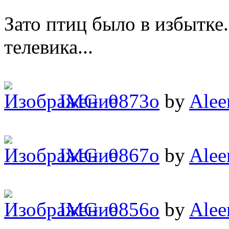
Зато птиц было в избытке.
телевика...
IMG_0873o
by
Alee
IMG_0867o
by
Alee
IMG_0856o
by
Alee