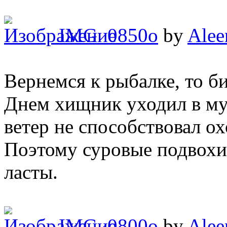
IMG_0850o
by
Alee
Вернемся к рыбалке, то б
Днем хищник уходил в му
ветер не способствовал ох
Поэтому суровые подвохи
ласты.
IMG_0800o
by
Alee