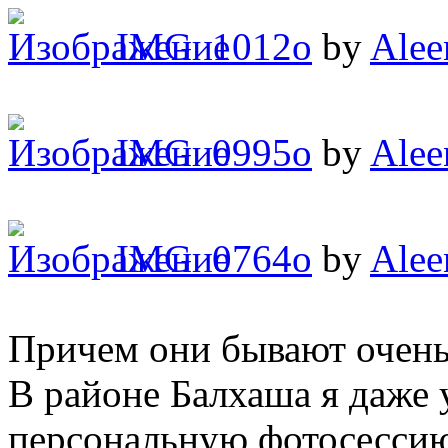
IMG_1012o
by
Alee
IMG_0995o
by
Alee
IMG_0764o
by
Alee
Причем они бывают очен
В районе Балхаша я даже 
персональную фотосесси