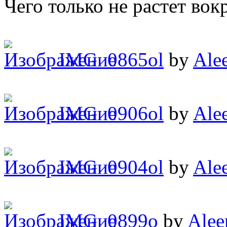
Чего только не растет вокр
IMG_0865ol
by
Ale
IMG_0906ol
by
Ale
IMG_0904ol
by
Ale
IMG_0899o
by
Alee