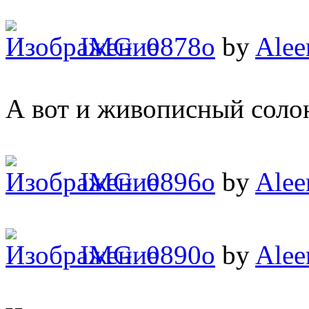
IMG_0878o
by
Alee
А вот и живописный соло
IMG_0896o
by
Alee
IMG_0890o
by
Alee