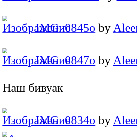
IMG_0845o
by
Alee
IMG_0847o
by
Alee
Наш бивуак
IMG_0834o
by
Alee