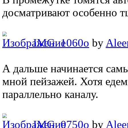
досматривают особенно т
IMG_1060o
by
Alee
А дальше начинается сам
мной пейзажей. Хотя едем
параллельно каналу.
IMG_0750o
by
Alee