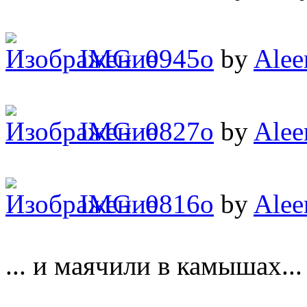
IMG_0945o
by
Alee
IMG_0827o
by
Alee
IMG_0816o
by
Alee
... и маячили в камышах...