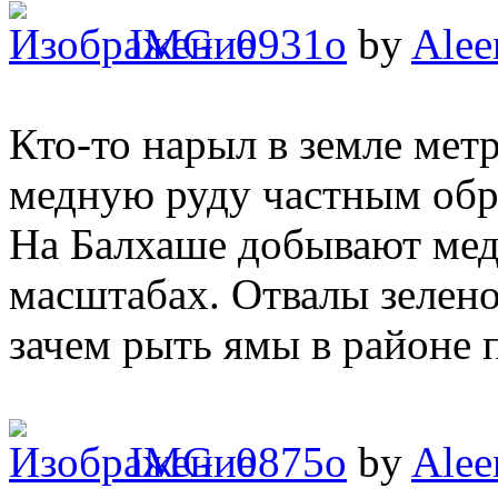
IMG_0931o
by
Alee
Кто-то нарыл в земле мет
медную руду частным обра
На Балхаше добывают ме
масштабах. Отвалы зелено
зачем рыть ямы в районе 
IMG_0875o
by
Alee