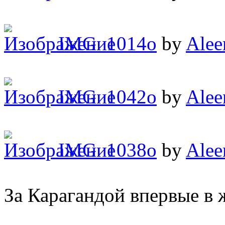
IMG_1014o
by
Alee
IMG_1042o
by
Alee
IMG_1038o
by
Alee
За Карагандой впервые в 