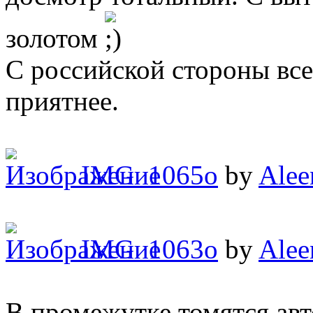
золотом
С российской стороны все
приятнее.
IMG_1065o
by
Alee
IMG_1063o
by
Alee
В промежутке томятся авт