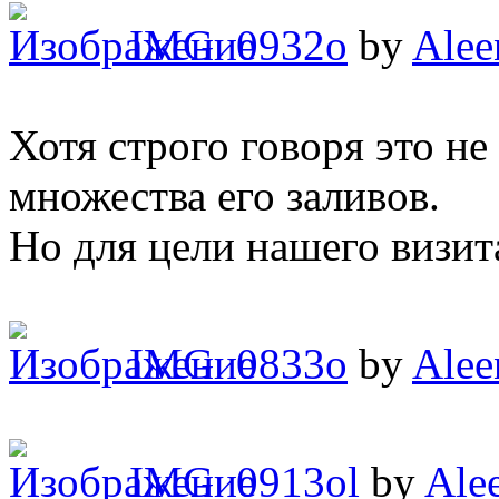
IMG_0932o
by
Alee
Хотя строго говоря это не
множества его заливов.
Но для цели нашего визит
IMG_0833o
by
Alee
IMG_0913ol
by
Ale