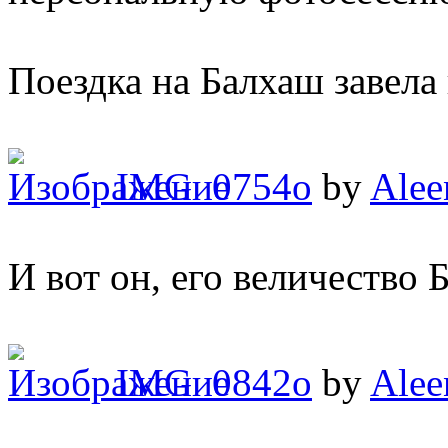
Поездка на Балхаш завела
IMG_0754o
by
Alee
И вот он, его величество 
IMG_0842o
by
Alee