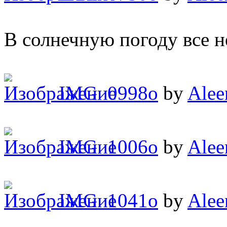
В солнечную погоду все н
IMG_0998o
by
Alee
IMG_1006o
by
Alee
IMG_1041o
by
Alee