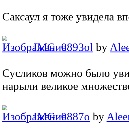
Саксаул я тоже увидела вп
IMG_0893ol
by
Ale
Сусликов можно было уви
нарыли великое множеств
IMG_0887o
by
Alee