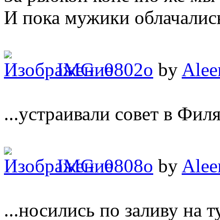
И пока мужики облачались
IMG_0802o
by
Alee
...устраивали совет в Филя
IMG_0808o
by
Alee
...носились по заливу на ту