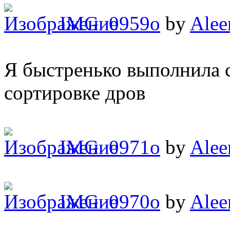
IMG_0959o
by
Alee
Я быстренько выполнила с
сортировке дров
IMG_0971o
by
Alee
IMG_0970o
by
Alee