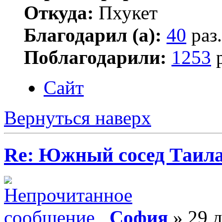
Откуда:
Пхукет
Благодарил (а):
40
раз.
Поблагодарили:
1253
р
Сайт
Вернуться наверх
Re: Южный сосед Таила
София
» 29 д