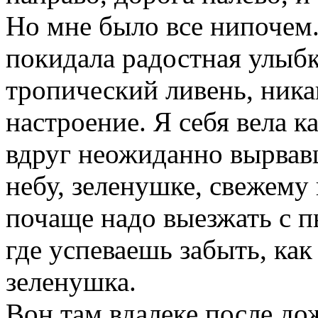
Но мне было все нипочем.
покидала радостная улыбка
тропический ливень, ника
настроение. Я себя вела 
вдруг неожиданно вырвавш
небу, зеленушке, свежему
почаще надо выезжать с п
где успеваешь забыть, ка
зеленушка.
Вон там вдалеке после до