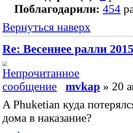
Поблагодарили:
454
ра
Вернуться наверх
Re: Весеннее ралли 201
mvkap
» 20 а
A Phuketian куда потерял
дома в наказание?