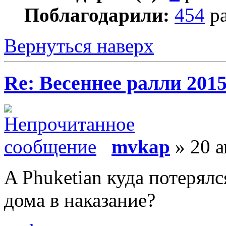
Поблагодарили:
454
ра
Вернуться наверх
Re: Весеннее ралли 201
mvkap
» 20 а
A Phuketian куда потерял
дома в наказание?