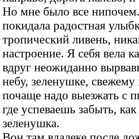
Но мне было все нипочем.
покидала радостная улыбка
тропический ливень, ника
настроение. Я себя вела 
вдруг неожиданно вырвавш
небу, зеленушке, свежему
почаще надо выезжать с п
где успеваешь забыть, ка
зеленушка.
Вон там вдалеке после до