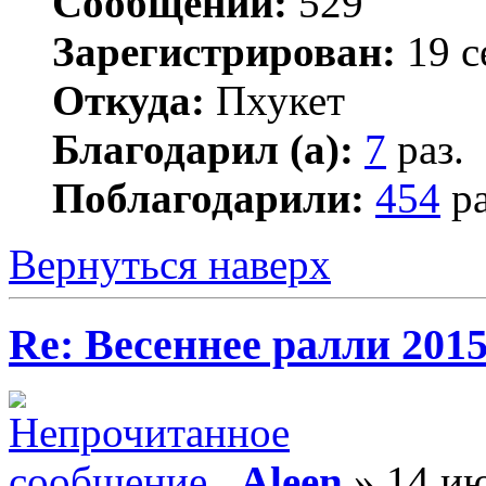
Сообщений:
529
Зарегистрирован:
19 с
Откуда:
Пхукет
Благодарил (а):
7
раз.
Поблагодарили:
454
ра
Вернуться наверх
Re: Весеннее ралли 201
Aleen
» 14 ию