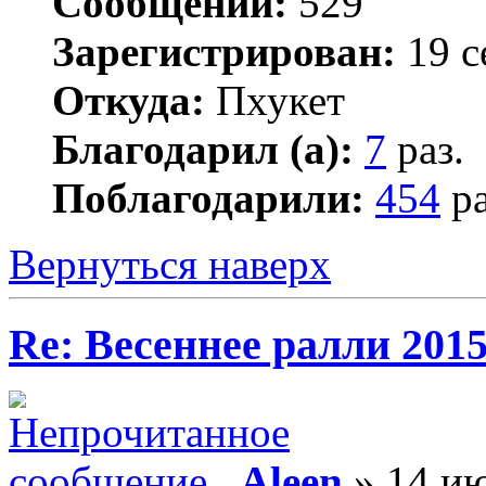
Сообщений:
529
Зарегистрирован:
19 с
Откуда:
Пхукет
Благодарил (а):
7
раз.
Поблагодарили:
454
ра
Вернуться наверх
Re: Весеннее ралли 201
Aleen
» 14 ию