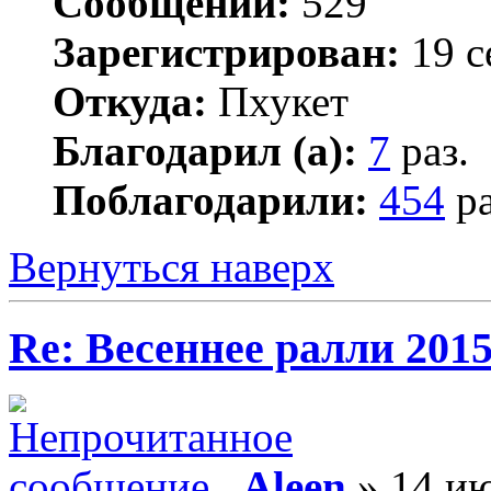
Сообщений:
529
Зарегистрирован:
19 с
Откуда:
Пхукет
Благодарил (а):
7
раз.
Поблагодарили:
454
ра
Вернуться наверх
Re: Весеннее ралли 201
Aleen
» 14 ию